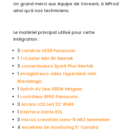
Un grand merci aux équipe de Vorwerk, à MProd
ainsi qu’à nos techniciens.
Le matériel principal utilisé pour cette
intégration :
3
caméras HE38 Panasonic
1
TriCaster Mini 4K Newtek
3
convertisseurs Spark Plus Newtek
1
enregistreurs vidéo Hyperdeck mini
BlackMagic
1
Switch AV Line 480W Netgear
1
contrôleur RP60 Panasonic
3
écrans LCD Led 32″ iPURE
1
interface Dante RDL
3
micros cravattes sans-fil ME2 Sennheiser
4
enceintes de monitoring 5″ Yamaha