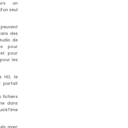
eurs un
d’un seul
 peuvent
dans des
tudio de
és pour
 et pour
pour les
a HD, le
 parfait
 fichiers
ime dans
uickTime
isés avec