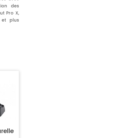
tion des
ut Pro X,
 et plus
relle