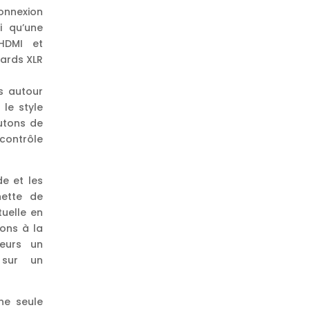
onnexion
i qu’une
 HDMI et
ards XLR
s autour
 le style
utons de
contrôle
de et les
nette de
tuelle en
tons à la
teurs un
 sur un
ne seule