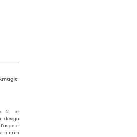
ckmagic
io 2 et
u design
d’aspect
es autres