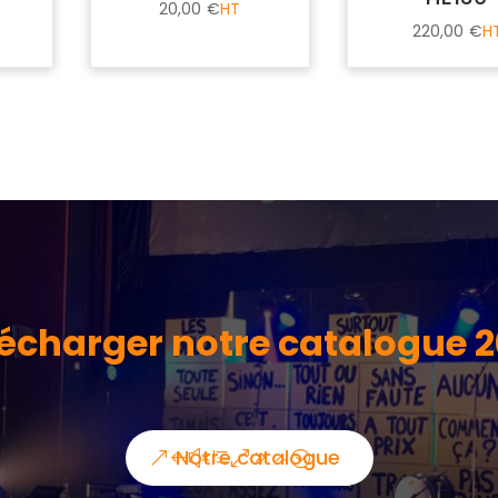
20,00
€
220,00
€
écharger notre catalogue 
Notre catalogue