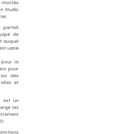
e montés
n Studio
ter.
parfait
quipé de
t auquel
nt usiné
 pour la
sion pour
 sur des
roRes et
2 est un
arge les
strement
D.
onctions