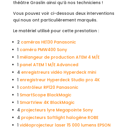
théâtre Graslin ainsi qu’à nos techniciens !
Vous pouvez voir ci-dessous deux interventions
qui nous ont particulièrement marqués.
Le matériel utilisé pour cette prestation :
2
caméras HE130 Panasonic
1
caméra PMW400 Sony
1
mélangeur de production ATEM 4 M/E
1
panel ATEM 1 M/E Advanced
4
enregistreurs vidéo Hyperdeck mini
1
enregistreur Hyperdeck Studio pro 4K
1
contrôleur RP120 Panasonic
1
SmartScope BlackMagic
1
SmartView 4K BlackMagic
4
projecteurs lyre Megapointe Sony
4
projecteurs Softlight halogène ROBE
1
vidéoprojecteur laser 15 000 lumens EPSON