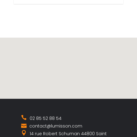
02 85 52 88 54
contact@lumisson.com
14 rue Robert Schuman 44800 Saint
Herblain
2023, Tous droits réservés ©
Lumisson
,
Mentions Légales