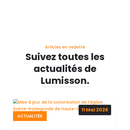
Lumisson.
11
Mai
2026
ACTUALITÉS
Mise à jour de la
sonorisation de
l’église Sainte-
Radegonde de Haute-
Goulaine
Accueil > Actualités > Mise à jour de la
sonorisation de l'église Sainte-
Radegonde de Haute-Goulaine11 mai
2026 La paroisse Sainte‑Anne de
Goulaine a fait appel à Lumisson pour