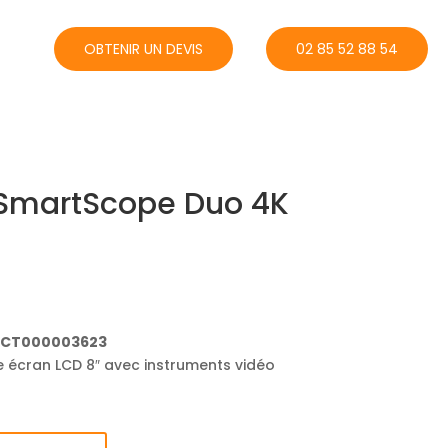
ACT
OBTENIR UN DEVIS
02 85 52 88 54
SmartScope Duo 4K
PDCT000003623
 écran LCD 8″ avec instruments vidéo