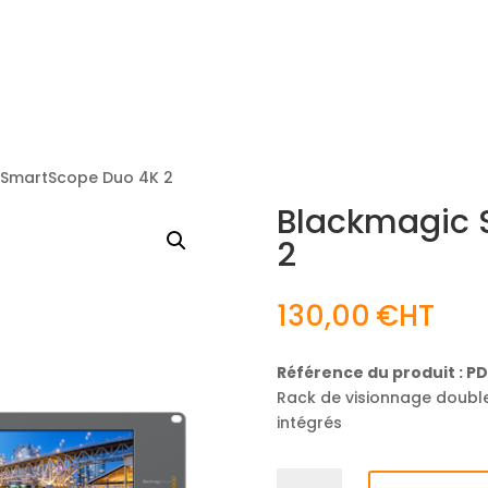
NOS MÉTIERS
CATALOGUE
ACTUALITÉS
CONT
 SmartScope Duo 4K 2
Blackmagic 
2
130,00
€
Référence du produit : 
Rack de visionnage double
intégrés
quantité