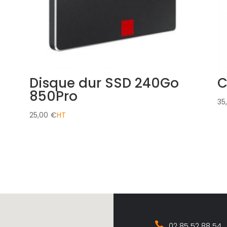
Disque dur SSD 240Go
C
850Pro
35
25,00
€
02 85 52 88 54