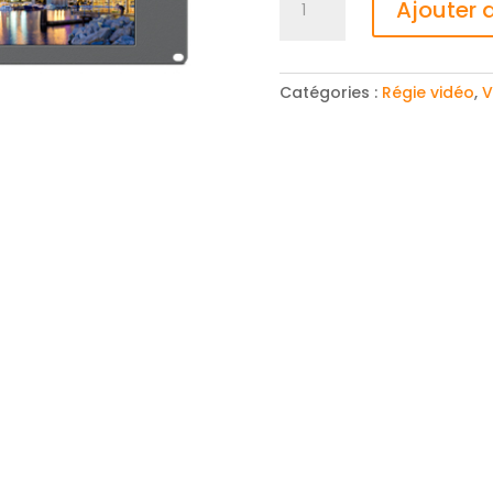
Ajouter 
de
Blackmagic
SmartScope
Duo
Catégories :
Régie vidéo
,
V
4K
2