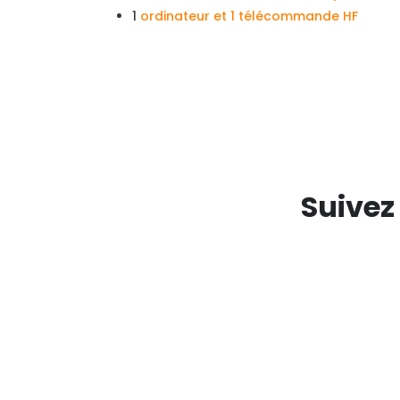
1
ordinateur et 1 télécommande HF
Suivez
Mise à jour de la so
Goulaine