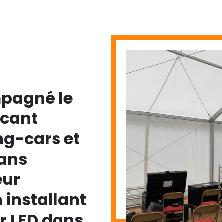
pagné le
icant
ng-cars et
ans
eur
 installant
 LED dans