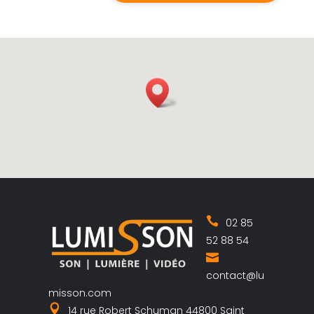
02 85
52 88 54
contact@lu
misson.com
14 rue Robert Schuman 44800 Saint