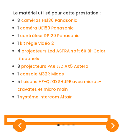
Le matériel utilisé pour cette prestation :
3
caméras HE130 Panasonic
1
caméra UE150 Panasonic
1
contrôleur RP120 Panasonic
1
kit régie vidéo 2
4
projecteurs Led ASTRA soft 6X Bi-Color
Litepanels
8
projecteurs PAR LED AX5 Astera
1
console M32R Midas
5
liaisons HF-QLXD SHURE avec micros-
cravates et micro main
1
système intercom Altaïr