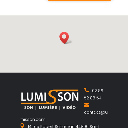
02 85
52 88 54
contact@lu
misson.com
14 rue Robert Schuman 44800 Saint