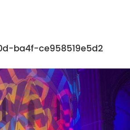
NOS MÉTIERS
CATALOGUE
ACTUALITÉS
CONT
0d-ba4f-ce958519e5d2