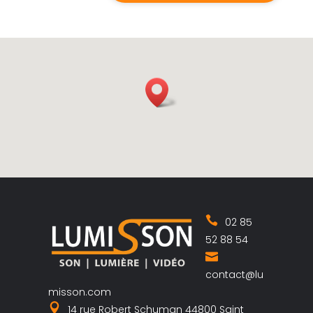
02 85
52 88 54
contact@lu
misson.com
14 rue Robert Schuman 44800 Saint