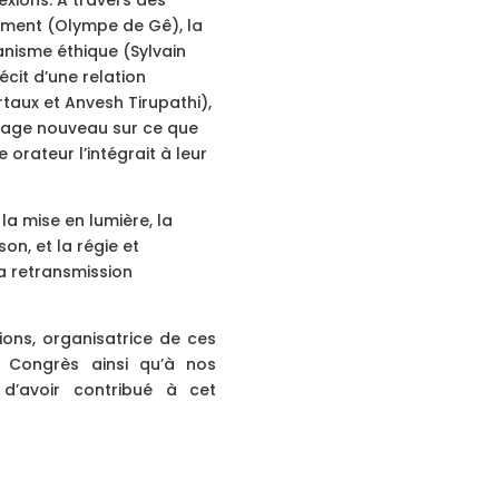
exions. A travers des
ement (Olympe de Gê), la
nisme éthique (Sylvain
écit d’une relation
taux et Anvesh Tirupathi),
irage nouveau sur ce que
rateur l’intégrait à leur
la mise en lumière, la
on, et la régie et
a retransmission
tions, organisatrice de ces
 Congrès ainsi qu’à nos
d’avoir contribué à cet