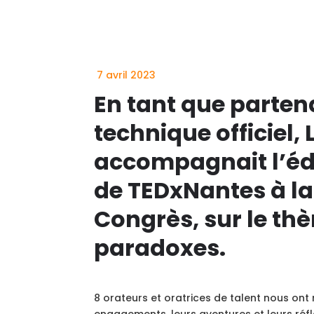
7 avril 2023
En tant que parten
technique officiel,
accompagnait l’éd
de TEDxNantes à la
Congrès, sur le th
paradoxes.
8 orateurs et oratrices de talent nous ont