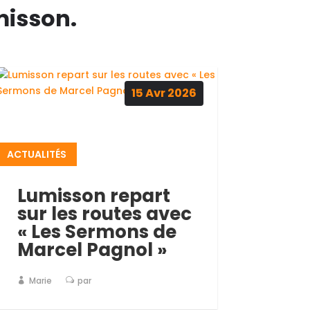
misson.
15
Avr
2026
ACTUALITÉS
Lumisson repart
sur les routes avec
« Les Sermons de
Marcel Pagnol »
Marie
par