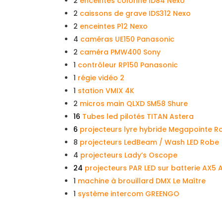
2
enceintes colonne ID84 Nexo
2
caissons de grave IDS312 Nexo
2
enceintes P12 Nexo
4
caméras UE150 Panasonic
2
caméra PMW400 Sony
1
contrôleur RP150 Panasonic
1
régie vidéo 2
1
station VMIX 4K
2
micros main QLXD SM58 Shure
16
Tubes led pilotés TITAN Astera
6
projecteurs lyre hybride Megapointe R
8
projecteurs LedBeam / Wash LED Robe
4
projecteurs Lady’s Oscope
24
projecteurs PAR LED sur batterie AX5 
1
machine à brouillard DMX Le Maître
1
système intercom GREENGO