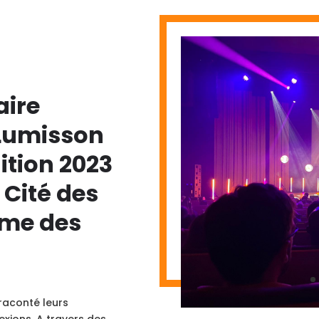
aire
 Lumisson
ition 2023
 Cité des
ème des
 raconté leurs