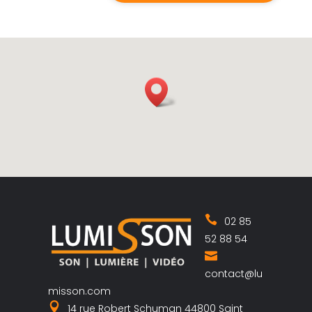
02 85
52 88 54
contact@lu
misson.com
14 rue Robert Schuman 44800 Saint