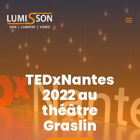
TEDxNantes
2022 au
théâtre
Graslin