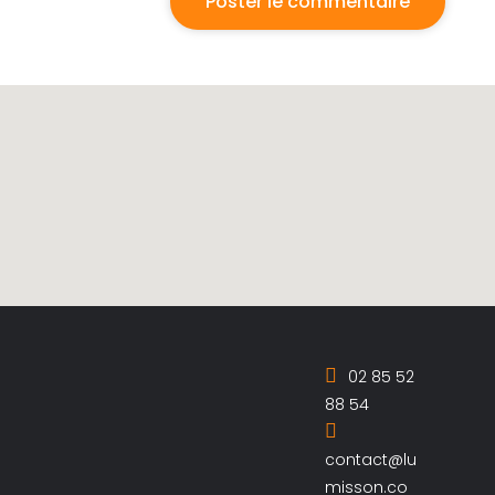
02 85 52
88 54
contact@lu
misson.co