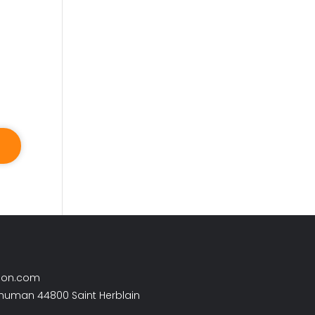
son.com
chuman 44800 Saint Herblain