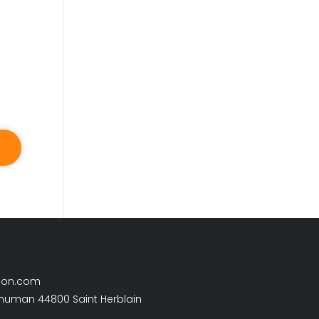
son.com
chuman 44800 Saint Herblain