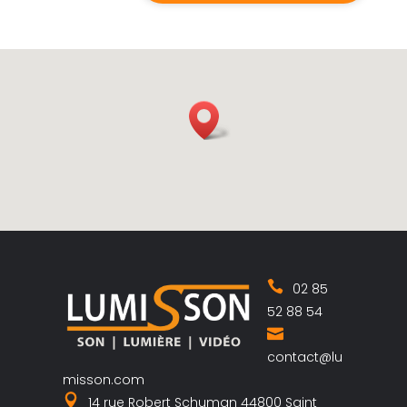
02 85
52 88 54
contact@lu
misson.com
14 rue Robert Schuman 44800 Saint