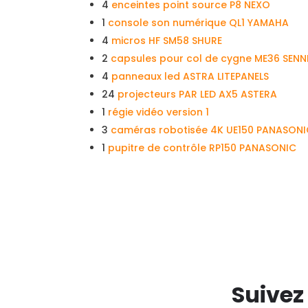
4
enceintes point source P8 NEXO
1
console son numérique QL1 YAMAHA
4
micros HF SM58 SHURE
2
capsules pour col de cygne ME36 SENN
4
panneaux led ASTRA LITEPANELS
24
projecteurs PAR LED AX5 ASTERA
1
régie vidéo version 1
3
caméras robotisée 4K UE150 PANASON
1
pupitre de contrôle RP150 PANASONIC
Suivez