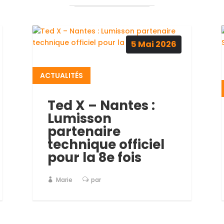
5
Mai
2026
ACTUALITÉS
Ted X – Nantes :
Lumisson
partenaire
technique officiel
pour la 8e fois
Marie
par