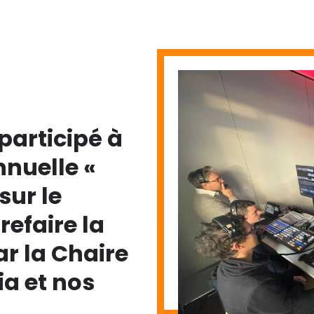
participé à
nnuelle «
sur le
refaire la
ar la Chaire
a et nos
.