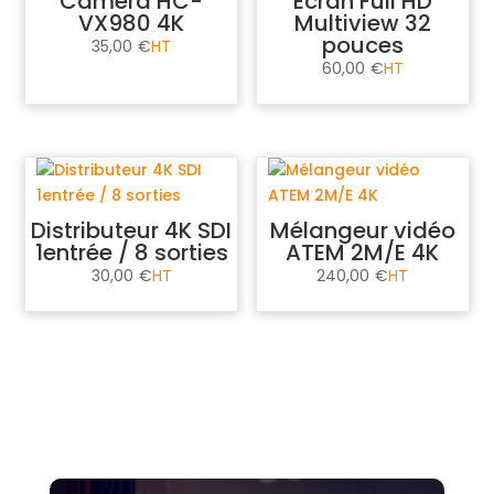
Caméra HC-
Ecran Full HD
VX980 4K
Multiview 32
pouces
35,00
€
60,00
€
Distributeur 4K SDI
Mélangeur vidéo
1entrée / 8 sorties
ATEM 2M/E 4K
30,00
€
240,00
€