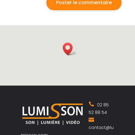
02 85
52 88 54
contact@lu
misson.com