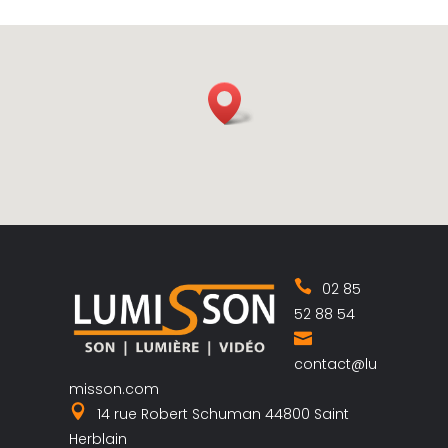
02 85
52 88 54
contact@lu
misson.com
14 rue Robert Schuman 44800 Saint
Herblain