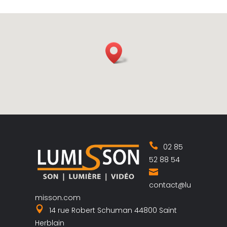
02 85
52 88 54
contact@lu
misson.com
14 rue Robert Schuman 44800 Saint
Herblain