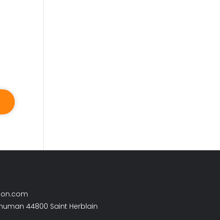
son.com
chuman 44800 Saint Herblain