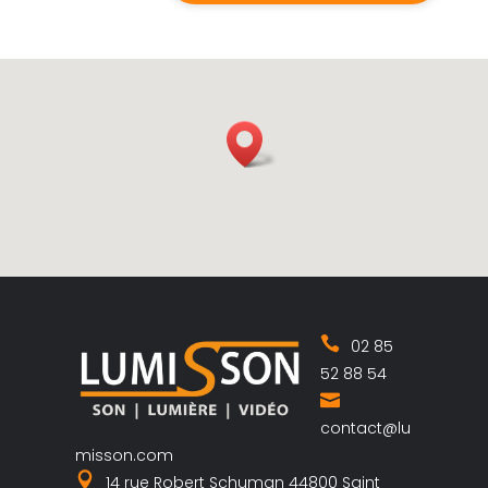
02 85
52 88 54
contact@lu
misson.com
14 rue Robert Schuman 44800 Saint