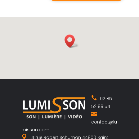
02 85
52 88 54
contact@lu
misson.com
14 rue Robert Schuman 44800 Saint