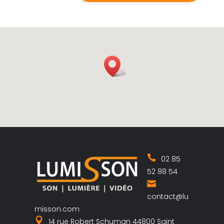
02 85
52 88 54
contact@lu
misson.com
14 rue Robert Schuman 44800 Saint