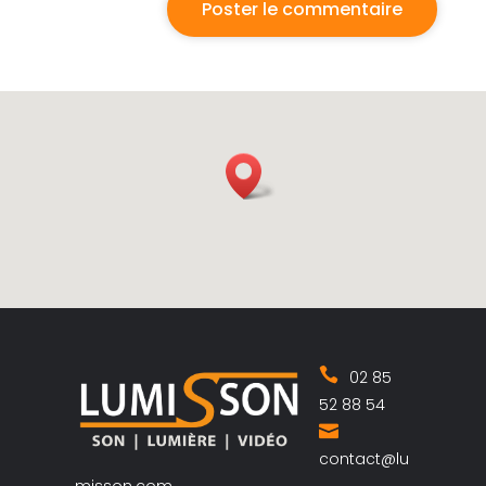
02 85
52 88 54
contact@lu
misson.com