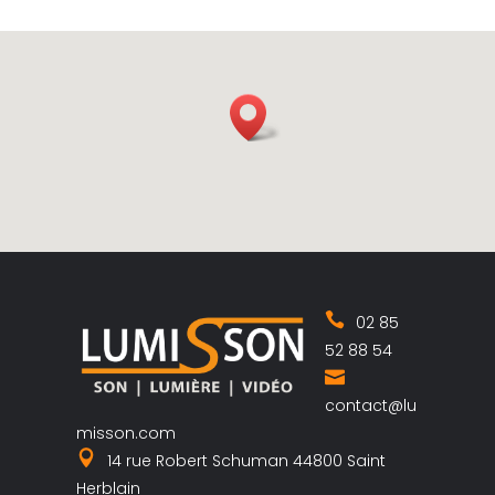
02 85
52 88 54
contact@lu
misson.com
14 rue Robert Schuman 44800 Saint
Herblain