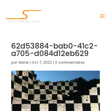
62d53884-bab0-41c2-
a705-d084d12eb629
par
Marie
|
Oct 7, 2022
|
0 commentaires