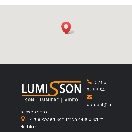
02 85
52 88 54
contact@lu
misson.com
14 rue Robert Schuman 44800 Saint
Herblain