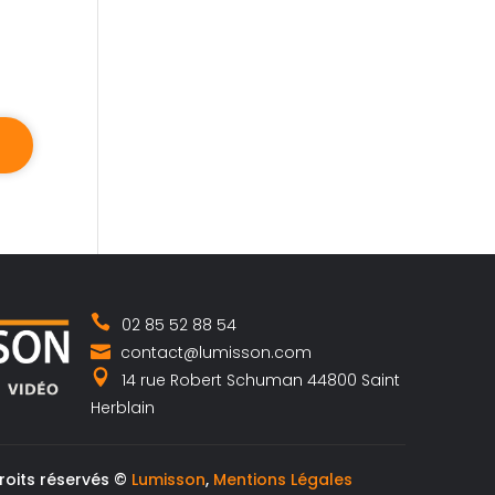
02 85 52 88 54
contact@lumisson.com
14 rue Robert Schuman 44800 Saint
Herblain
roits réservés ©
Lumisson
,
Mentions Légales