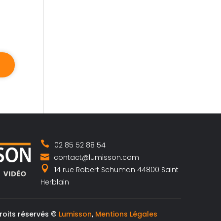
02 85 52 88 54
contact@lumisson.com
14 rue Robert Schuman 44800 Saint
Herblain
roits réservés ©
Lumisson
,
Mentions Légales