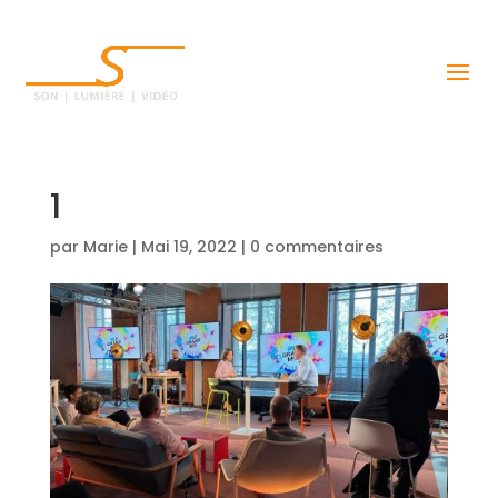
1
par
Marie
|
Mai 19, 2022
|
0 commentaires