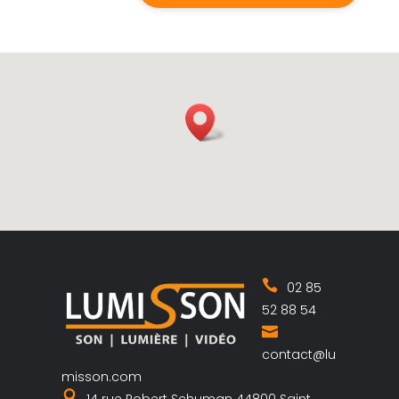
02 85
52 88 54
contact@lu
misson.com
14 rue Robert Schuman 44800 Saint