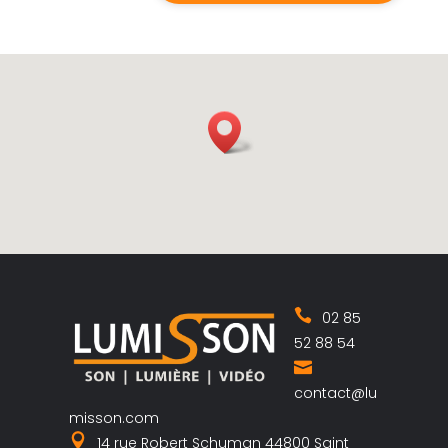
02 85
52 88 54
contact@lu
misson.com
14 rue Robert Schuman 44800 Saint