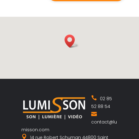
02 85
52 88 54
contact@lu
misson.com
14 rue Robert Schuman 44800 Saint