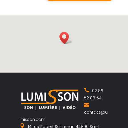
02 85
52 88 54
contact@lu
misson.com
14 rue Robert Schuman 44800 Saint