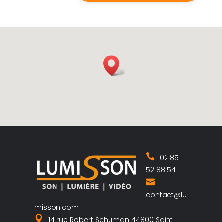
02 85
52 88 54
contact@lu
misson.com
14 rue Robert Schuman 44800 Saint