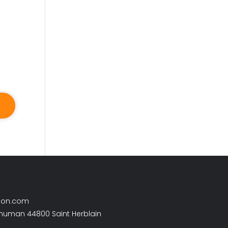
son.com
chuman 44800 Saint Herblain