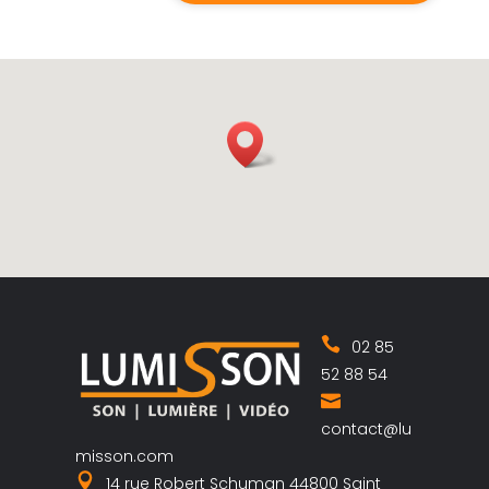
02 85
52 88 54
contact@lu
misson.com
14 rue Robert Schuman 44800 Saint