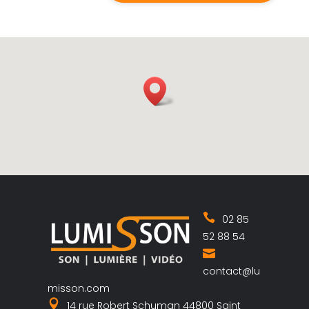
02 85
52 88 54
contact@lu
misson.com
14 rue Robert Schuman 44800 Saint