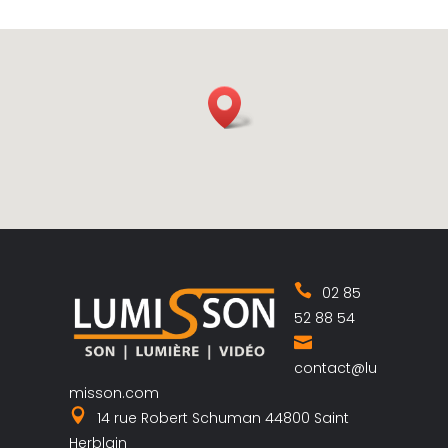
02 85
52 88 54
contact@lu
misson.com
14 rue Robert Schuman 44800 Saint
Herblain