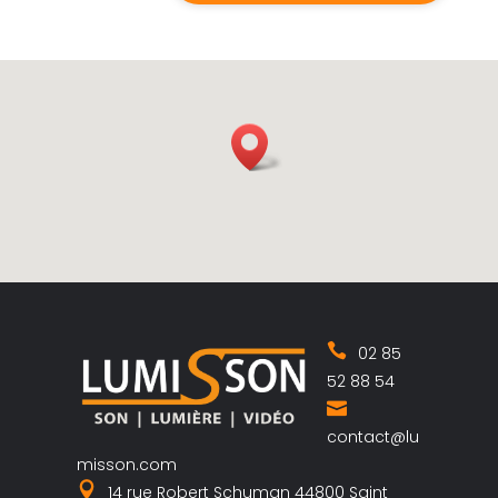
02 85
52 88 54
contact@lu
misson.com
14 rue Robert Schuman 44800 Saint