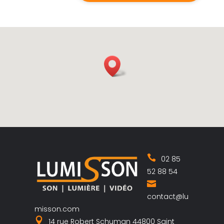
02 85
52 88 54
contact@lu
misson.com
14 rue Robert Schuman 44800 Saint