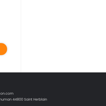
son.com
chuman 44800 Saint Herblain