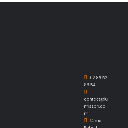
02 85 52
88 54
contact@lu
misson.co
m
14 rue
Robert