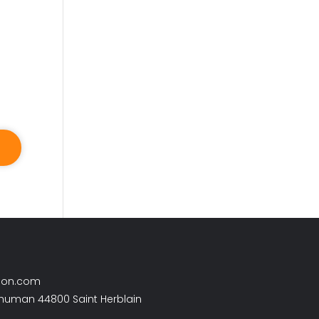
son.com
chuman 44800 Saint Herblain