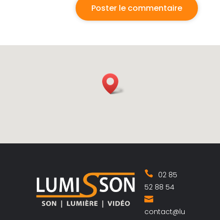
02 85
52 88 54
contact@lu