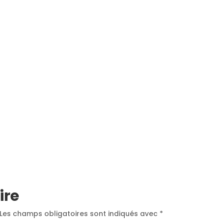
NOS MÉTIERS
CATALOGUE
ACTUALITÉS
CONT
ire
Les champs obligatoires sont indiqués avec
*