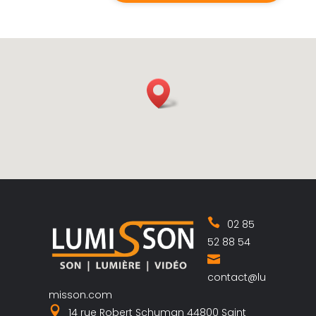
02 85
52 88 54
contact@lu
misson.com
14 rue Robert Schuman 44800 Saint